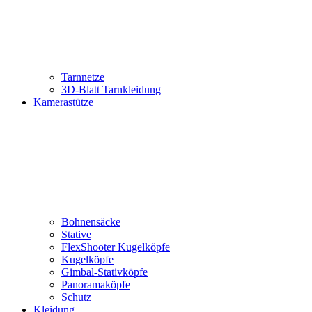
Tarnnetze
3D-Blatt Tarnkleidung
Kamerastütze
Bohnensäcke
Stative
FlexShooter Kugelköpfe
Kugelköpfe
Gimbal-Stativköpfe
Panoramaköpfe
Schutz
Kleidung