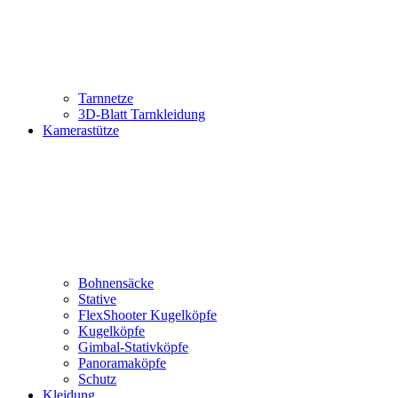
Tarnnetze
3D-Blatt Tarnkleidung
Kamerastütze
Bohnensäcke
Stative
FlexShooter Kugelköpfe
Kugelköpfe
Gimbal-Stativköpfe
Panoramaköpfe
Schutz
Kleidung