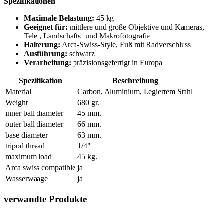
Spezifikationen
Maximale Belastung:
45 kg
Geeignet für:
mittlere und große Objektive und Kameras,
Tele-, Landschafts- und Makrofotografie
Halterung:
Arca-Swiss-Style, Fuß mit Radverschluss
Ausführung:
schwarz
Verarbeitung:
präzisionsgefertigt in Europa
Spezifikation
Beschreibung
Material
Carbon, Aluminium, Legiertem Stahl
Weight
680 gr.
inner ball diameter
45 mm.
outer ball diameter
66 mm.
base diameter
63 mm.
tripod thread
1/4"
maximum load
45 kg.
Arca swiss compatible
ja
Wasserwaage
ja
verwandte Produkte