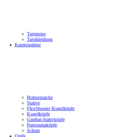
Tarnnetze
Tarnkleidung
Kamerastütze
Bohnensäcke
Stative
FlexShooter Kugelköpfe
Kugelköpfe
Gimbal-Stativköpfe
Panoramaköpfe
Schutz
Optik